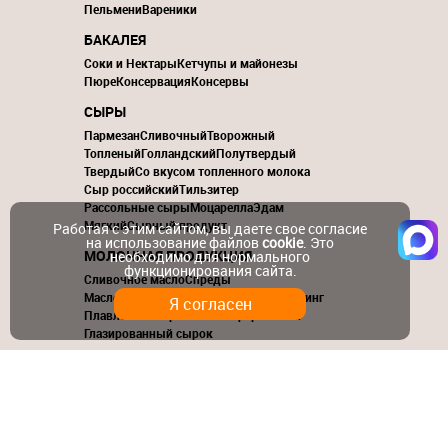
Пельмени
Вареники
БАКАЛЕЯ
Соки и Нектары
Кетчупы и майонезы
Пюре
Консервация
Консервы
СЫРЫ
Пармезан
Сливочный
Творожный
Топленый
Голландский
Полутвердый
Твердый
Со вкусом топленного молока
Сыр российский
Тильзитер
Рассольные сыры
Моцарелла
Эдам
Мягкий
Сырный продукт
Работая с этим сайтом, вы даете свое согласие
на использование файлов
cookie
. Это
МОЛОЧНАЯ ПРОДУКЦИЯ
необходимо для нормального
функционирования сайта.
Сливочное масло
Спреды
Масло шоколадное
Сметана
Творог
Пудинг
Я согласен
Плавленый сыр
Молоко
Кефир
Сливки
Глазированный сырок