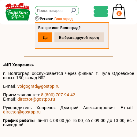
0
Регион:
Волгоград
Ваш регион: Волгоград?
Да
Выбрать другой город
КОНТАКТЫ
«ИП Ховренок»
г. Волгоград обслуживается через филиал г. Тула Одоевское
шоссе 130, склад №7
E-mail:
volgograd@gostpp.ru
Прием заявок тел:
8 (800) 707-94-42
E-mail:
director@gostpp.ru
Руководитель Ховренок Дмитрий Александрович:
E-mail:
director@gostpp.ru
График работы
: пн-пт c 08:00 до 16:00, сб с 09:00 до 13:00, вс -
выходной