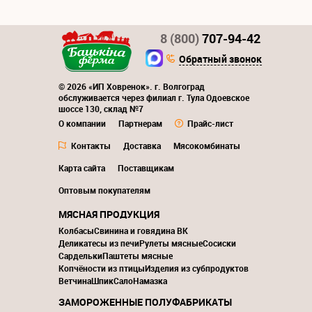
8 (800)
707-94-42
Обратный звонок
© 2026 «ИП Ховренок». г. Волгоград
обслуживается через филиал г. Тула Одоевское
шоссе 130, склад №7
О компании
Партнерам
Прайс-лист
Контакты
Доставка
Мясокомбинаты
Карта сайта
Поставщикам
Оптовым покупателям
МЯСНАЯ ПРОДУКЦИЯ
Колбасы
Свинина и говядина ВК
Деликатесы из печи
Рулеты мясные
Сосиски
Сардельки
Паштеты мясные
Копчёности из птицы
Изделия из субпродуктов
Ветчина
Шпик
Сало
Намазка
ЗАМОРОЖЕННЫЕ ПОЛУФАБРИКАТЫ