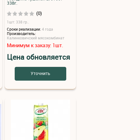
338г.
(0)
1шт: 338 гр..
Сроки реализации:
4 года
Производитель:
Калинковичский мясокомбинат
Минимум к заказу:
шт.
1
Цена обновляется
Уточнить