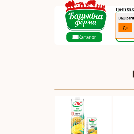
Пн-Пт 08:0
Регион:
Ваш реги
Да
О ко
Каталог