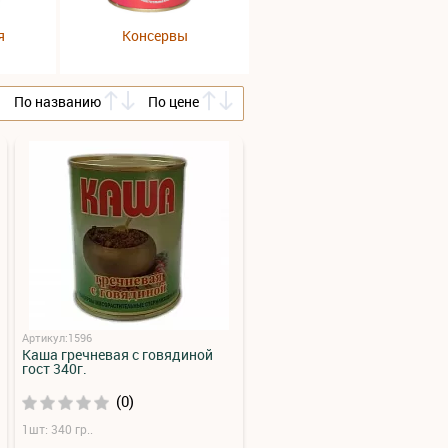
я
Консервы
По названию
По цене
Артикул:1596
Каша гречневая с говядиной
гост 340г.
(0)
1шт: 340 гр..