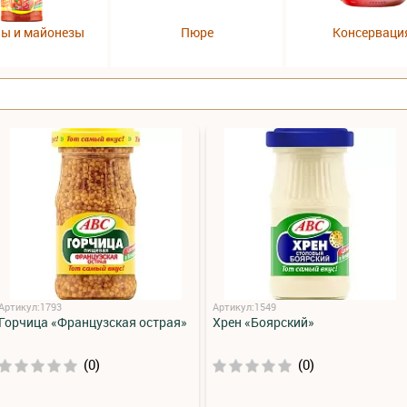
пы и майонезы
Пюре
Консерваци
Артикул:1793
Артикул:1549
Горчица «Французская острая»
Хрен «Боярский»
(0)
(0)