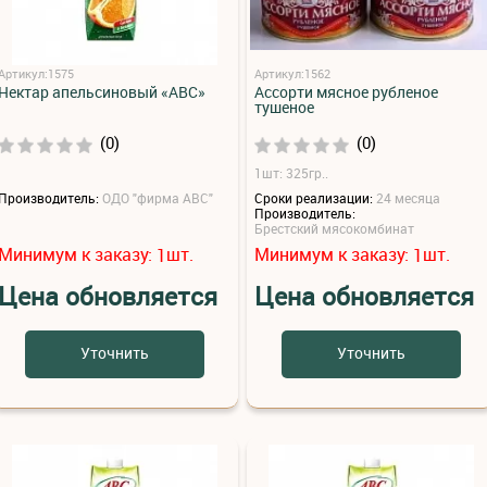
Артикул:1575
Артикул:1562
Нектар апельсиновый «ABC»
Ассорти мясное рубленое
тушеное
(0)
(0)
1шт: 325гр..
Производитель:
ОДО "фирма АВС"
Сроки реализации:
24 месяца
Производитель:
Брестский мясокомбинат
Минимум к заказу:
шт.
Минимум к заказу:
шт.
1
1
Цена обновляется
Цена обновляется
Уточнить
Уточнить