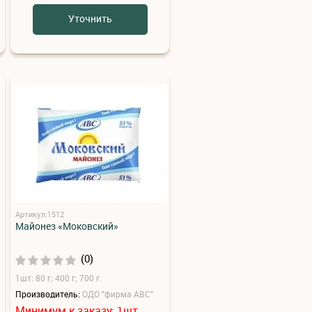
Уточнить
Артикул:1512
Майонез «Моковский»
(0)
1шт: 80 г; 400 г; 700 г.
Производитель:
ОДО "фирма АВС"
Минимум к заказу:
шт.
1