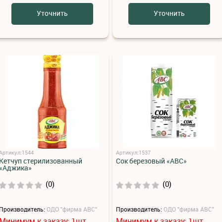
Уточнить
Уточнить
Артикул:1544
Артикул:1537
Кетчуп стерилизованный
Сок березовый «АВС»
«Аджика»
(0)
(0)
Производитель:
ОДО "фирма АВС"
Производитель:
ОДО "фирма АВС"
Минимум к заказу:
шт.
Минимум к заказу:
шт.
1
1