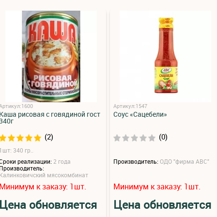
Артикул:1600
Артикул:1547
Каша рисовая с говядиной гост
Соус «Сацебели»
340г
(2)
(0)
1шт: 340 гр..
Сроки реализации:
2 года
Производитель:
ОДО "фирма АВС"
Производитель:
Калинковичский мясокомбинат
Минимум к заказу:
шт.
Минимум к заказу:
шт.
1
1
Цена обновляется
Цена обновляется