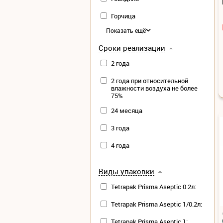
Горчица
Показать ещё
Сроки реализации
2 года
2 года при относительной
влажности воздуха не более
75%
24 месяца
3 года
4 года
Виды упаковки
Tetrapak Prisma Aseptic 0.2л:
Tetrapak Prisma Aseptic 1/0.2л:
Tetrapak Prisma Aseptic 1: